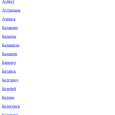
Асбест
Астрахань
Ачинск
Балаково
Балахна
Балашиха
Балашов
Барнаул
Батайск
Белгород
Белебей
Белово
Белогорск
Белорецк